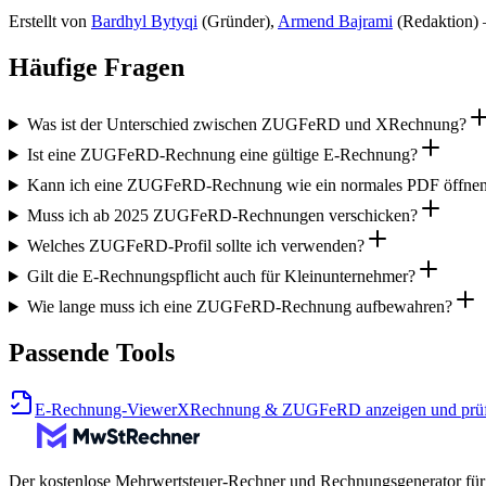
Erstellt von
Bardhyl Bytyqi
(
Gründer
)
,
Armend Bajrami
(
Redaktion
)
—
Häufige Fragen
Was ist der Unterschied zwischen ZUGFeRD und XRechnung?
Ist eine ZUGFeRD-Rechnung eine gültige E-Rechnung?
Kann ich eine ZUGFeRD-Rechnung wie ein normales PDF öffne
Muss ich ab 2025 ZUGFeRD-Rechnungen verschicken?
Welches ZUGFeRD-Profil sollte ich verwenden?
Gilt die E-Rechnungspflicht auch für Kleinunternehmer?
Wie lange muss ich eine ZUGFeRD-Rechnung aufbewahren?
Passende Tools
E-Rechnung-Viewer
XRechnung & ZUGFeRD anzeigen und prü
Der kostenlose Mehrwertsteuer-Rechner und Rechnungsgenerator für F