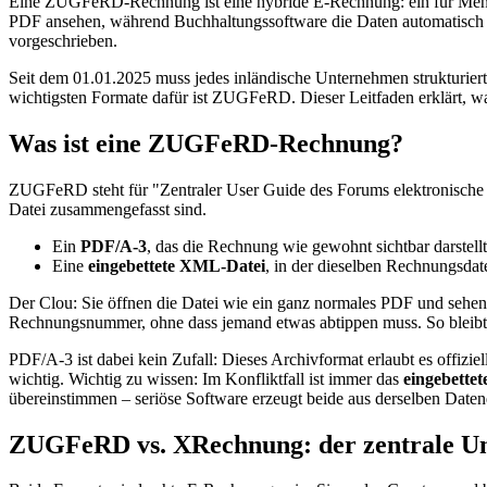
Eine ZUGFeRD-Rechnung ist eine hybride E-Rechnung: ein für Mensche
PDF ansehen, während Buchhaltungssoftware die Daten automatisch 
vorgeschrieben.
Seit dem 01.01.2025 muss jedes inländische Unternehmen strukturi
wichtigsten Formate dafür ist ZUGFeRD. Dieser Leitfaden erklärt, w
Was ist eine ZUGFeRD-Rechnung?
ZUGFeRD steht für "Zentraler User Guide des Forums elektronische
Datei zusammengefasst sind.
Ein
PDF/A-3
, das die Rechnung wie gewohnt sichtbar darstell
Eine
eingebettete XML-Datei
, in der dieselben Rechnungsdate
Der Clou: Sie öffnen die Datei wie ein ganz normales PDF und sehen
Rechnungsnummer, ohne dass jemand etwas abtippen muss. So bleib
PDF/A-3 ist dabei kein Zufall: Dieses Archivformat erlaubt es offizi
wichtig. Wichtig zu wissen: Im Konfliktfall ist immer das
eingebette
übereinstimmen – seriöse Software erzeugt beide aus derselben Daten
ZUGFeRD vs. XRechnung: der zentrale Un