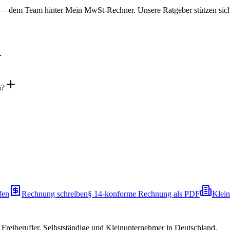
 dem Team hinter Mein MwSt-Rechner. Unsere Ratgeber stützen sich a
n?
fen
Rechnung schreiben
§ 14-konforme Rechnung als PDF
Klei
reiberufler, Selbstständige und Kleinunternehmer in Deutschland.