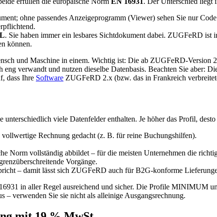
eide erfüllen die europäische Norm
EN 16931
. Der Unterschied liegt
kument; ohne passendes Anzeigeprogramm (Viewer) sehen Sie nur Code. 
rpflichtend.
ML
. Sie haben immer ein lesbares Sichtdokument dabei. ZUGFeRD ist 
en können.
h und Maschine in einem. Wichtig ist: Die ab ZUGFeRD-Version 2.x v
eng verwandt und nutzen dieselbe Datenbasis. Beachten Sie aber: D
f, dass Ihre
Software
ZUGFeRD 2.x (bzw. das in Frankreich verbreitete,
ie unterschiedlich viele Datenfelder enthalten. Je höher das Profil, desto
ls vollwertige Rechnung gedacht (z. B. für reine Buchungshilfen).
ische Norm vollständig abbildet – für die meisten Unternehmen die richti
 grenzüberschreitende Vorgänge.
pricht – damit lässt sich ZUGFeRD auch für B2G-konforme Lieferunge
N 16931 in aller Regel ausreichend und sicher. Die Profile MINIMUM 
us – verwenden Sie sie nicht als alleinige Ausgangsrechnung.
ng mit 19 % MwSt