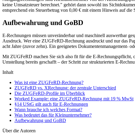
keine Umsatzsteuer berechnet." gehört dann sowohl ins Sichtdokume
entsprechend ein Steuerbetrag von 0,00 € mit einem Hinweis auf die 
Aufbewahrung und GoBD
E-Rechnungen müssen unveränderbar und maschinell auswertbar gespe
Ausdruck. Wer eine ZUGFeRD-Rechnung ausdruckt und nur das Papier 
acht Jahre (zuvor zehn). Ein geeignetes Dokumentenmanagement- oder 
Mit ZUGFeRD machen Sie sich also fit für die E-Rechnungspflicht, o
Umstellung bereits geschafft – der Schritt zur strukturierten E-Rechn
Inhalt
Was ist eine ZUGFeRD-Rechnung?
ZUGFeRD vs. XRechnung: der zentrale Unterschied
Die ZUGFeRD-Profile im Überblick
Worked Example: eine ZUGFeRD-Rechnung mit 19 % MwSt
§14 UStG gilt auch für E-Rechnungen
Wann brauche ich welches Format?
Was bedeutet das für Kleinunternehmer?
Aufbewahrung und GoBD
Über die Autoren