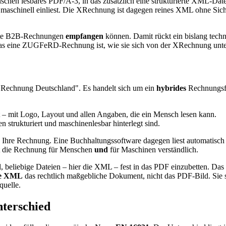
n lesbares PDF/A-3, in das zusätzlich eine strukturierte XML-Datei 
maschinell einliest. Die XRechnung ist dagegen reines XML ohne Sic
erte B2B-Rechnungen
empfangen
können. Damit rückt ein bislang techn
as eine ZUGFeRD-Rechnung ist, wie sie sich von der XRechnung untersc
 Rechnung Deutschland". Es handelt sich um ein
hybrides
Rechnungsfor
t – mit Logo, Layout und allen Angaben, die ein Mensch lesen kann.
n strukturiert und maschinenlesbar hinterlegt sind.
 Ihre Rechnung. Eine Buchhaltungssoftware dagegen liest automatisch
t die Rechnung für Menschen
und
für Maschinen verständlich.
ell, beliebige Dateien – hier die XML – fest in das PDF einzubetten. D
te XML
das rechtlich maßgebliche Dokument, nicht das PDF-Bild. Sie sol
quelle.
terschied