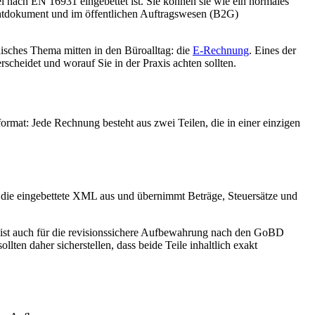
nach EN 16931 eingebettet ist. Sie können sie wie ein normales
htdokument und im öffentlichen Auftragswesen (B2G)
isches Thema mitten in den Büroalltag: die
E-Rechnung
. Eines der
heidet und worauf Sie in der Praxis achten sollten.
mat: Jede Rechnung besteht aus zwei Teilen, die in einer einzigen
 die eingebettete XML aus und übernimmt Beträge, Steuersätze und
as ist auch für die revisionssichere Aufbewahrung nach den GoBD
lten daher sicherstellen, dass beide Teile inhaltlich exakt