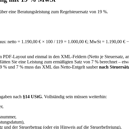
über eine Beratungsleistung zum Regelsteuersatz von 19 %.
aus: netto = 1.190,00 € × 100 / 119 = 1.000,00 €; MwSt = 1.190,00 € −
m PDF-Layout und einmal in den XML-Feldern (Netto je Steuersatz, anz
Hätten Sie eine Leistung zum ermäßigten Satz von 7 % berechnet – etw
 19 % und 7 % muss das XML das Netto-Entgelt sauber
nach Steuersätz
angaben nach
§14 UStG
. Vollständig sein müssen weiterhin:
r,
gsnummer,
stungsdatum),
tz und der Steuerbetrag (oder ein Hinweis auf die Steuerbefreiung),