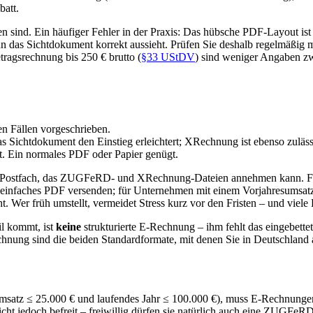
batt.
 sind. Ein häufiger Fehler in der Praxis: Das hübsche PDF-Layout ist 
n das Sichtdokument korrekt aussieht. Prüfen Sie deshalb regelmäßig 
etragsrechnung bis 250 € brutto (
§33 UStDV
) sind weniger Angaben z
en Fällen vorgeschrieben.
 Sichtdokument den Einstieg erleichtert; XRechnung ist ebenso zuläss
. Ein normales PDF oder Papier genügt.
ail-Postfach, das ZUGFeRD- und XRechnung-Dateien annehmen kann. F
infaches PDF versenden; für Unternehmen mit einem Vorjahresumsatz b
icht. Wer früh umstellt, vermeidet Stress kurz vor den Fristen – und
l kommt, ist
keine
strukturierte E-Rechnung – ihm fehlt das eingebette
ng sind die beiden Standardformate, mit denen Sie in Deutschland au
umsatz ≤ 25.000 € und laufendes Jahr ≤ 100.000 €), muss E-Rechnunge
ht jedoch befreit – freiwillig dürfen sie natürlich auch eine ZUGFe