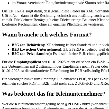
im Voraus vereinbarte Entgeltminderungen wie Skonto oder Ra
Die EN 16931 sorgt dafür, dass genau diese Felder im XML vorhanden
USt-IdNr. – dann ist die Rechnung technisch unvollständig, auch wen
enthält. Für kleinere Beträge gilt eine Erleichterung: Bei einer Kleinb
konforme Rechnungen, ohne ein einziges Pflichtfeld zu vergessen.
Wann brauche ich welches Format?
B2G (an Behörden):
XRechnung ist hier Standard und in viel
B2B (zwischen Unternehmen):
ZUGFeRD ist beliebt, weil das
B2C (an Privatkunden):
Es besteht
keine
E-Rechnungspflicht
Für die
Empfangspflicht
seit 01.01.2025 reicht oft schon ein E-M
alle Unternehmen mit Zustimmung des Empfängers noch Papier oder e
01.01.2028 ist die strukturierte E-Rechnung im B2B vollständig Pfl
Ein wichtiger Punkt zum Empfang: Ein einfaches PDF, das per E-Mai
reicht ein solches PDF im B2B nicht mehr aus. ZUGFeRD und XRechnu
Was bedeutet das für Kleinunternehmer?
Wer die Kleinunternehmerregelung nach
§19 UStG
nutzt (Vorjahres
Ausgangsrechnungen sind Kleinunternehmer von der Ausstellungspflic