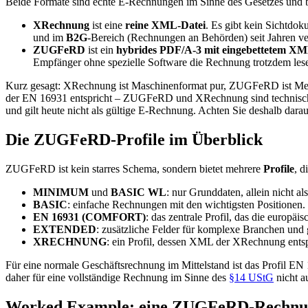
Beide Formate sind echte E-Rechnungen im Sinne des Gesetzes und b
XRechnung
ist eine
reine XML-Datei
. Es gibt kein Sichtdo
und im
B2G
-Bereich (Rechnungen an Behörden) seit Jahren ve
ZUGFeRD
ist ein
hybrides PDF/A-3 mit eingebettetem X
Empfänger ohne spezielle Software die Rechnung trotzdem les
Kurz gesagt: XRechnung ist Maschinenformat pur, ZUGFeRD ist Mensc
der EN 16931 entspricht – ZUGFeRD und XRechnung sind technisch 
und gilt heute nicht als gültige E-Rechnung. Achten Sie deshalb darau
Die ZUGFeRD-Profile im Überblick
ZUGFeRD ist kein starres Schema, sondern bietet mehrere
Profile
, d
MINIMUM
und
BASIC WL
: nur Grunddaten, allein nicht a
BASIC
: einfache Rechnungen mit den wichtigsten Positionen.
EN 16931 (COMFORT)
: das zentrale Profil, das die europä
EXTENDED
: zusätzliche Felder für komplexe Branchen und
XRECHNUNG
: ein Profil, dessen XML der XRechnung ents
Für eine normale Geschäftsrechnung im Mittelstand ist das Profil E
daher für eine vollständige Rechnung im Sinne des
§14 UStG
nicht a
Worked Example: eine ZUGFeRD-Rechnu