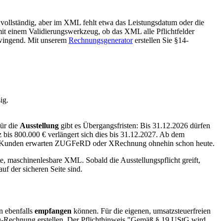
vollständig, aber im XML fehlt etwa das Leistungsdatum oder die
mit einem Validierungswerkzeug, ob das XML alle Pflichtfelder
wingend. Mit unserem
Rechnungsgenerator
erstellen Sie §14-
ig.
ür die
Ausstellung
gibt es Übergangsfristen: Bis 31.12.2026 dürfen
is 800.000 € verlängert sich dies bis 31.12.2027. Ab dem
 viele Kunden erwarten ZUGFeRD oder XRechnung ohnehin schon heute.
te, maschinenlesbare XML. Sobald die Ausstellungspflicht greift,
f der sicheren Seite sind.
n ebenfalls
empfangen
können. Für die eigenen, umsatzsteuerfreien
RD-Rechnung erstellen. Der Pflichthinweis "Gemäß § 19 UStG wird