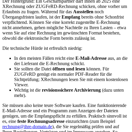
Der Hintergrund: Ein Geschäftspartner darf Ihnen ab 2025 eine
XRechnung oder ZUGFeRD-Rechnung schicken, ohne vorher um
Erlaubnis zu fragen. Während für das
Ausstellen
noch
Übergangsfristen laufen, ist der
Empfang
bereits ohne Schonfrist
verpflichtend. Können Sie eine korrekt zugestellte E-Rechnung
nicht annehmen, gehen mögliche Nachteile zu Ihren Lasten – etwa
wenn Sie auf eine Rechnung im gewünschten Format bestehen,
obwohl die elektronische Form bereits zulässig ist.
Die technische Hürde ist erfreulich niedrig:
In den meisten Fällen reicht eine
E-Mail-Adresse
aus, an die
der Lieferant die E-Rechnung schickt.
Sie sollten die Datei
öffnen und lesen
können. Für
ZUGFeRD genügt ein normaler PDF-Reader für die
Sichtprüfung; XRechnungen lesen Sie mit einem kostenlosen
Viewer.
Wichtig ist die
revisionssichere Archivierung
(dazu unten
mehr).
Sie müssen also keine teure Software kaufen. Eine funktionierende
E-Mail-Adresse und ein Programm zum Anzeigen der Dateien
genügen, um die Empfangspflicht zu erfüllen. Praktisch sinnvoll ist
es, eine
feste Rechnungsadresse
einzurichten (zum Beispiel
rechnung@ihre-domain.de
), die Sie regelmäßig prüfen und auf
Ihren Bestellungen, Verträgen und im Impressum angeben. So