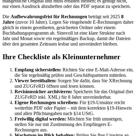
maßgebliche Original und muss erhalten bleiben; es genügt nicht,
nur einen Ausdruck abzuheften oder das PDF separat zu speichern.
Die
Aufbewahrungsfrist für Rechnungen
beträgt seit 2025
8
Jahre
(zuvor 10 Jahre). Legen Sie eingehende E-Rechnungen daher
gleich in einem geordneten, gesicherten Ordner oder einem
Buchhaltungsprogramm ab. Sinnvoll ist eine klare Struktur nach
Jahr und Monat sowie ein regelmäßiges Backup, damit die Dateien
über den gesamten Zeitraum lesbar und unverändert bleiben.
Ihre Checkliste als Kleinunternehmer
Empfang sicherstellen:
Richten Sie eine E-Mail-Adresse ein,
die Sie regelmäßig prüfen und Geschäftspartnern mitteilen.
Viewer bereithalten:
Sorgen Sie dafür, dass Sie XRechnung
und ZUGFeRD öffnen und lesen können.
Revisionssicher archivieren:
Speichern Sie das Original (bei
ZUGFeRD inkl. XML) für 8 Jahre unveränderbar.
Eigene Rechnungen schreiben:
Für §19-Umsätze reicht
weiterhin PDF oder Papier – mit dem korrekten §19-Hinweis
und allen Pflichtangaben nach §14 UStG.
Freiwillig digital werden:
Möchten Sie früh umsteigen,
stellen Sie nur mit Zustimmung des Empfängers E-
Rechnungen aus.
Wachstum im Blick behalten:
Prüfen Sie Ihre Umsätze an