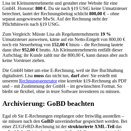
Lisa ist Kleinunternehmerin und gestaltet eine Website für eine
GmbH. Honorar:
800 €
. Da sie nach §19 UStG keine Umsatzsteuer
berechnet, lautet der Rechnungsbetrag schlicht
800,00 €
– ohne
separat ausgewiesene MwSt. Auf der Rechnung steht der
Pflichthinweis nach §19 UStG.
Zum Vergleich: Müsste Lisa als Regelunternehmerin
19 %
Umsatzsteuer ausweisen, käme auf ein Netto-Entgelt von 800,00 €
noch ein Steuerbetrag von
152,00 €
hinzu – die Rechnung lautete
dann über
952,00 €
brutto. Als Kleinunternehmerin entfällt dieser
Aufschlag; ihr Kunde zahlt nur die 800,00 €, kann daraus aber auch
keine Vorsteuer ziehen.
Die GmbH bittet um eine E-Rechnung, weil sie ihre Buchhaltung
digitalisiert. Lisa
muss
das nicht tun,
darf
aber: Sie erstellt mit
unserem
Rechnungsgenerator
eine korrekte §19-Rechnung als PDF
und – mit Zustimmung der GmbH – im gewünschten Format. So
bleibt sie flexibel, ohne in teure Software investieren zu müssen.
Archivierung: GoBD beachten
Egal ob Sie E-Rechnungen empfangen oder freiwillig ausstellen –
sie müssen nach den
GoBD
unveränderbar gespeichert werden. Bei
einer ZUGFeRD-Rechnung ist der
strukturierte XML-Teil
das