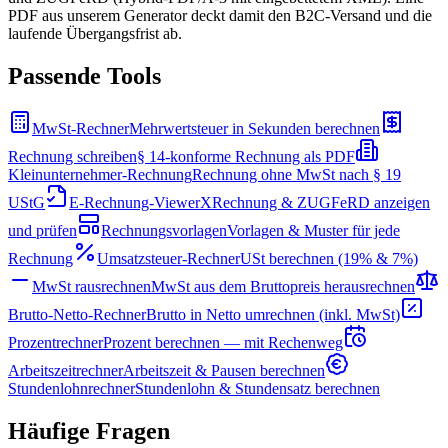
PDF aus unserem Generator deckt damit den B2C-Versand und die
laufende Übergangsfrist ab.
Passende Tools
MwSt-Rechner
Mehrwertsteuer in Sekunden berechnen
Rechnung schreiben
§ 14-konforme Rechnung als PDF
Kleinunternehmer-Rechnung
Rechnung ohne MwSt nach § 19
UStG
E-Rechnung-Viewer
XRechnung & ZUGFeRD anzeigen
und prüfen
Rechnungsvorlagen
Vorlagen & Muster für jede
Rechnung
Umsatzsteuer-Rechner
USt berechnen (19% & 7%)
MwSt rausrechnen
MwSt aus dem Bruttopreis herausrechnen
Brutto-Netto-Rechner
Brutto in Netto umrechnen (inkl. MwSt)
Prozentrechner
Prozent berechnen — mit Rechenweg
Arbeitszeitrechner
Arbeitszeit & Pausen berechnen
Stundenlohnrechner
Stundenlohn & Stundensatz berechnen
Häufige Fragen