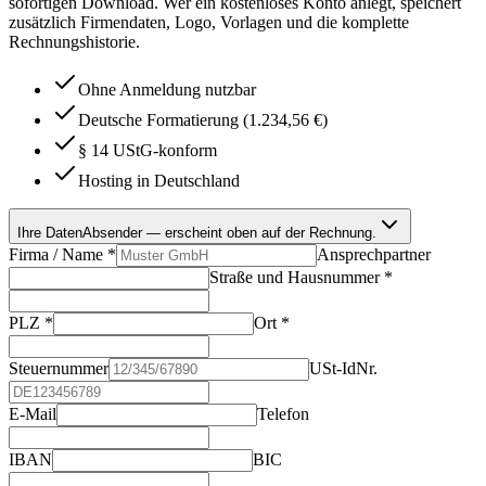
sofortigen Download. Wer ein kostenloses Konto anlegt, speichert
zusätzlich Firmendaten, Logo, Vorlagen und die komplette
Rechnungshistorie.
Ohne Anmeldung nutzbar
Deutsche Formatierung (1.234,56 €)
§ 14 UStG-konform
Hosting in Deutschland
Ihre Daten
Absender — erscheint oben auf der Rechnung.
Firma / Name
*
Ansprechpartner
Straße und Hausnummer
*
PLZ
*
Ort
*
Steuernummer
USt-IdNr.
E-Mail
Telefon
IBAN
BIC