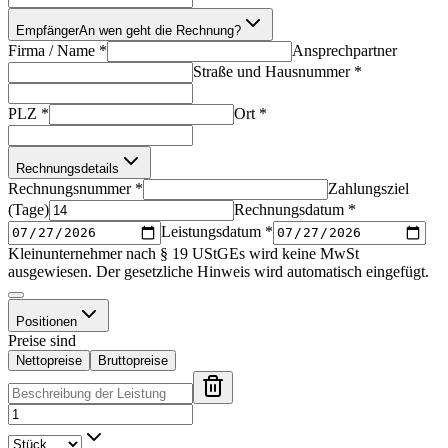
Empfänger
An wen geht die Rechnung?
Firma / Name
*
Ansprechpartner
Straße und Hausnummer
*
PLZ
*
Ort
*
Rechnungsdetails
Rechnungsnummer
*
Zahlungsziel
(Tage)
Rechnungsdatum
*
Leistungsdatum
*
Kleinunternehmer nach § 19 UStG
Es wird keine MwSt
ausgewiesen. Der gesetzliche Hinweis wird automatisch eingefügt.
Positionen
Preise sind
Nettopreise
Bruttopreise